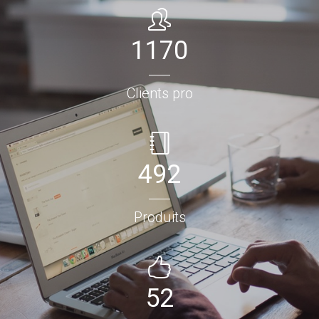
1170
Clients pro
492
Produits
52